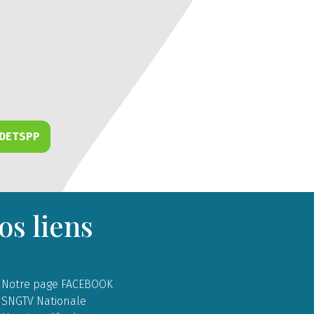
DDETSPP
os liens
Notre page FACEBOOK
SNGTV Nationale