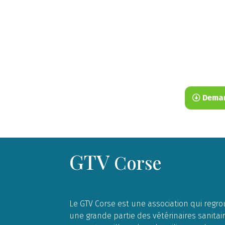
Deman
GTV
Corse
Le GTV Corse est une association qui regr
une grande partie des vétérinaires sanitai