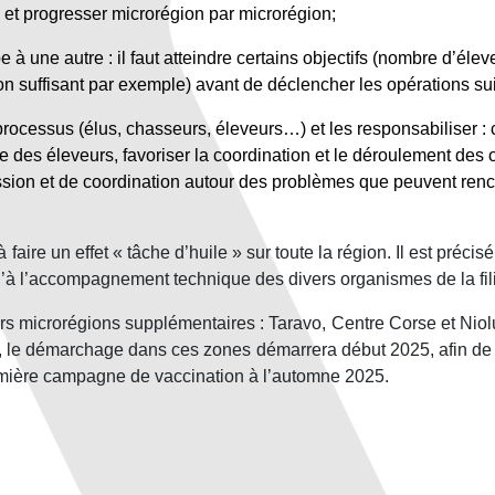
, et progresser microrégion par microrégion;
 à une autre : il faut atteindre certains objectifs (nombre d’élev
on suffisant par exemple) avant de déclencher les opérations su
 processus (élus, chasseurs, éleveurs…) et les responsabiliser :
des éleveurs, favoriser la coordination et le déroulement des opé
sion et de coordination autour des problèmes que peuvent rencont
à faire un effet « tâche d’huile » sur toute la région. Il est préc
’à l’accompagnement technique des divers organismes de la fili
 microrégions supplémentaires : Taravo, Centre Corse et Niolu.
, le démarchage dans ces zones démarrera début 2025, afin de 
emière campagne de vaccination à l’automne 2025.