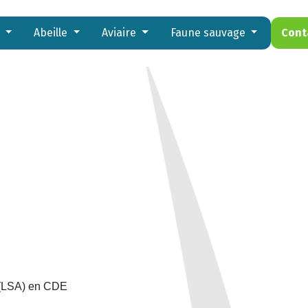
s
Abeille
Aviaire
Faune sauvage
Cont
e (LSA) en CDE