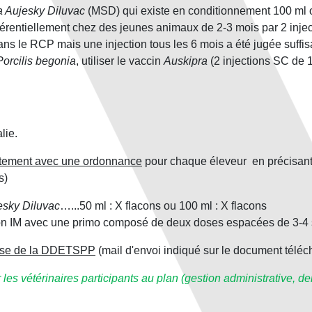
a Aujesky Diluvac
(MSD) qui existe en conditionnement 100 ml 
éférentiellement chez des jeunes animaux de 2-3 mois par 2 inj
ans le RCP mais une injection tous les 6 mois a été jugée suffis
Porcilis begonia
, utiliser le vaccin
Auskipra
(2 injections SC de 
lie.
ement avec une ordonnance
pour chaque éleveur en précisant 
s)
esky Diluvac
…...50 ml : X flacons ou 100 ml : X flacons
tion IM avec une primo composé de deux doses espacées de 3-4 
onse de la DDETSPP
(mail d'envoi indiqué sur le document télé
 les vétérinaires participants au plan (gestion administrative