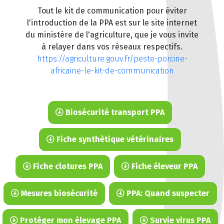
Tout le kit de communication pour éviter
l'introduction de la PPA est sur le site internet
du ministère de l'agriculture, que je vous invite
à relayer dans vos réseaux respectifs.
https://agriculture.gouv.fr/peste-porcine-
africaine-le-kit-de-communication
Biosécurité transport PPA
Fiche synthètique vétérinaires
Fiche clotures PPA
Fiche éleveur PPA
Mesures biosécurité
PPA: Quand suspecter
Protéger mon élevage PPA
Survie virus PPA