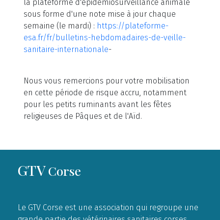
la plateforme d'épidémiosurveillance animale
sous forme d'une note mise à jour chaque
semaine (le mardi) :
https://plateforme-
esa.fr/fr/bulletins-hebdomadaires-de-veille-
sanitaire-internationale
-
Nous vous remercions pour votre mobilisation
en cette période de risque accru, notamment
pour les petits ruminants avant les fêtes
religieuses de Pâques et de l'Aïd.
GTV
Corse
Le GTV Corse est une association qui regroupe une
grande partie des vétérinaires sanitaires corses